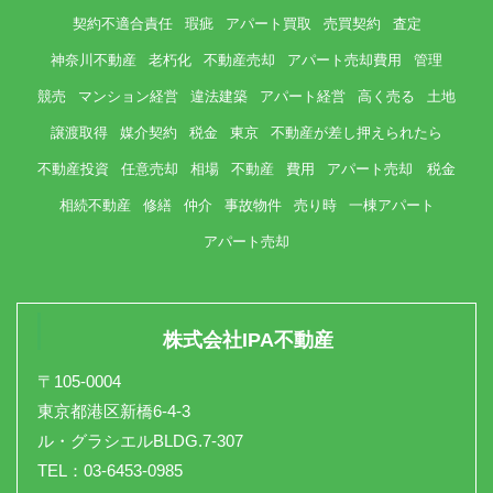
契約不適合責任
瑕疵
アパート買取
売買契約
査定
神奈川不動産
老朽化
不動産売却
アパート売却費用
管理
競売
マンション経営
違法建築
アパート経営
高く売る
土地
譲渡取得
媒介契約
税金
東京
不動産が差し押えられたら
不動産投資
任意売却
相場
不動産
費用
アパート売却 税金
相続不動産
修繕
仲介
事故物件
売り時
一棟アパート
アパート売却
株式会社IPA不動産
〒105-0004
東京都港区新橋6-4-3
ル・グラシエルBLDG.7-307
TEL：03-6453-0985