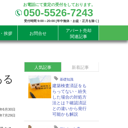
お電話にて査定の受付をしております。
050-5526-7243
受付時間 9:00～20:00 [年中無休・お盆・正月を除く]
アパート売却
・挨拶
お問合せ
関連記事
人気記事
新着記事
ある
基礎知識
建築検査済証をも
らってない・紛失
した場合の対処方
法とは？確認済証
との違いから発行
年6月30日
可能かも解説
年7月29日