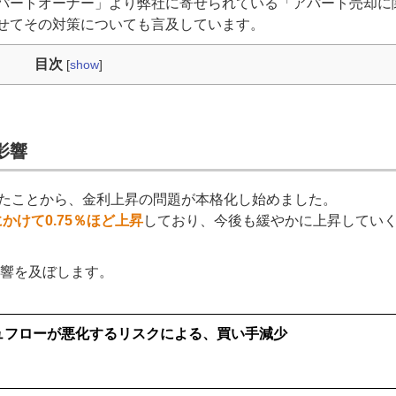
パートオーナー」より弊社に寄せられている「アパート売却に
せてその対策についても言及しています。
目次
[
show
]
影響
したことから、金利上昇の問題が本格化し始めました。
にかけて0.75％ほど上昇
しており、今後も緩やかに上昇してい
響を及ぼします。
ュフローが悪化するリスクによる、買い手減少