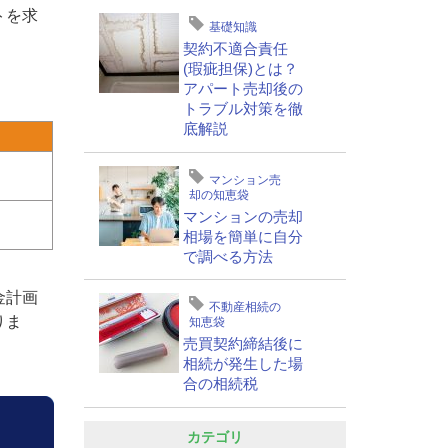
トを求
基礎知識
契約不適合責任
(瑕疵担保)とは？
アパート売却後の
トラブル対策を徹
底解説
マンション売
却の知恵袋
マンションの売却
相場を簡単に自分
で調べる方法
金計画
不動産相続の
りま
知恵袋
売買契約締結後に
相続が発生した場
合の相続税
カテゴリ