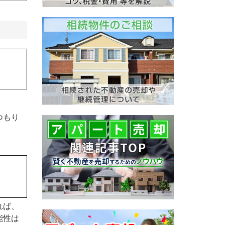
つもり
れば、
能性は