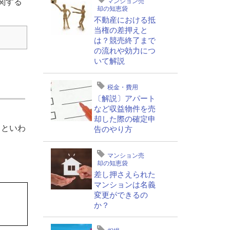
マンション売
関する
却の知恵袋
不動産における抵
当権の差押えと
は？競売終了まで
の流れや効力につ
いて解説
税金・費用
〔解説〕アパート
など収益物件を売
却した際の確定申
くといわ
告のやり方
マンション売
却の知恵袋
差し押さえられた
マンションは名義
変更ができるの
か？