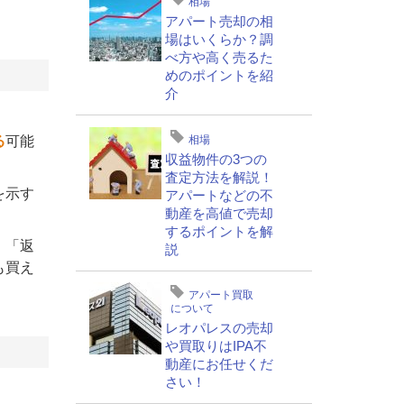
相場
アパート売却の相
場はいくらか？調
べ方や高く売るた
めのポイントを紹
介
相場
る
可能
収益物件の3つの
査定方法を解説！
を示す
アパートなどの不
動産を高値で売却
するポイントを解
、「返
説
も買え
アパート買取
について
レオパレスの売却
や買取りはIPA不
動産にお任せくだ
さい！