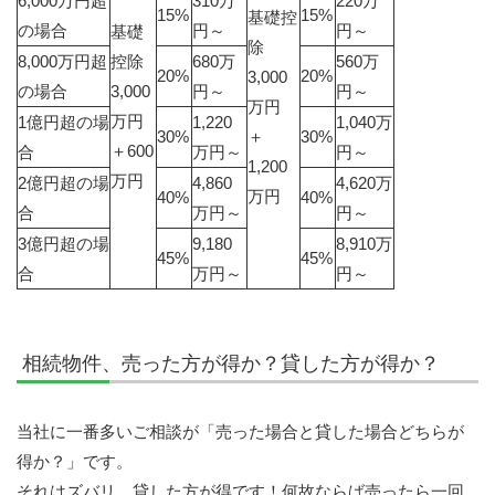
6,000万円超
310万
220万
15%
15%
基礎控
の場合
円～
円～
基礎
除
8,000万円超
控除
680万
560万
20%
20%
3,000
の場合
3,000
円～
円～
万円
万円
1億円超の場
1,220
1,040万
30%
＋
30%
＋600
合
万円～
円～
1,200
万円
2億円超の場
4,860
4,620万
万円
40%
40%
合
万円～
円～
3億円超の場
9,180
8,910万
45%
45%
合
万円～
円～
相続物件、売った方が得か？貸した方が得か？
当社に一番多いご相談が「売った場合と貸した場合どちらが
得か？」です。
それはズバリ、貸した方が得です！何故ならば売ったら一回