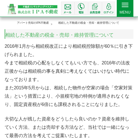
Toggle
MENU
navigat
アパート売却のIPA不動産
相続した不動産の税金・売却・維持管理について
相続した不動産の税金・売却・維持管理について
2016年1月から相続税改正により相続税控除額が60％に引き下
げられました。
今まで相続税の心配をしなくてもいい方でも、2016年の法改
正後からは相続税の事を真剣に考えなくてはいけない時代に
なっております。
また2015年5月からは、相続した物件が空家の場合「空家対策
法」という措置により、小規模宅地の特例が適用されなくな
り、固定資産税が6倍にも課税されることになりました。
大切な人が残した資産をどうしたら良いのか？資産を維持し
ていく方法、または売却する方法など、当社では一緒になっ
て最善の方法を考えてご提案いたします。