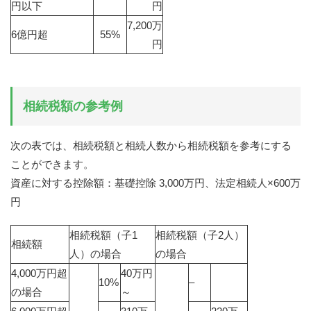
円以下
円
7,200
万
6億円超
55%
円
相続税額の参考例
次の表では、相続税額と相続人数から相続税額を参考にする
ことができます。
資産に対する控除額：基礎控除 3,000万円、法定相続人×600万
円
相続税額（子1
相続税額（子2人）
相続額
人）の場合
の場合
4,000万円超
40万円
10%
–
の場合
～