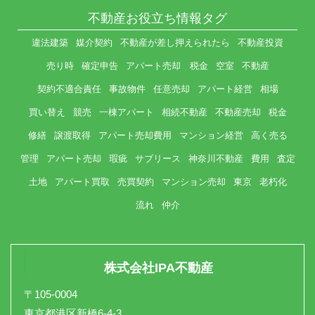
不動産お役立ち情報タグ
違法建築
媒介契約
不動産が差し押えられたら
不動産投資
売り時
確定申告
アパート売却 税金
空室
不動産
契約不適合責任
事故物件
任意売却
アパート経営
相場
買い替え
競売
一棟アパート
相続不動産
不動産売却
税金
修繕
譲渡取得
アパート売却費用
マンション経営
高く売る
管理
アパート売却
瑕疵
サブリース
神奈川不動産
費用
査定
土地
アパート買取
売買契約
マンション売却
東京
老朽化
流れ
仲介
株式会社IPA不動産
〒105-0004
東京都港区新橋6-4-3