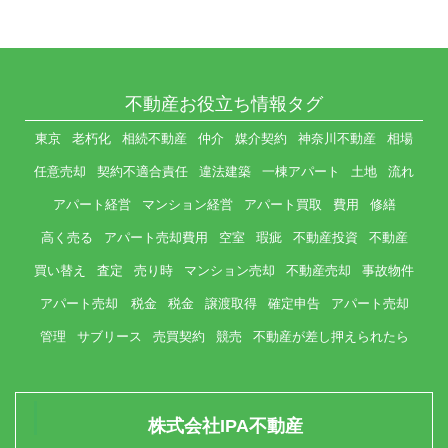
不動産お役立ち情報タグ
東京
老朽化
相続不動産
仲介
媒介契約
神奈川不動産
相場
任意売却
契約不適合責任
違法建築
一棟アパート
土地
流れ
アパート経営
マンション経営
アパート買取
費用
修繕
高く売る
アパート売却費用
空室
瑕疵
不動産投資
不動産
買い替え
査定
売り時
マンション売却
不動産売却
事故物件
アパート売却 税金
税金
譲渡取得
確定申告
アパート売却
管理
サブリース
売買契約
競売
不動産が差し押えられたら
株式会社IPA不動産