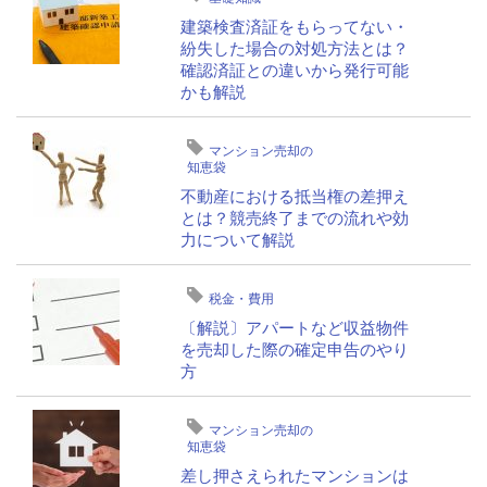
建築検査済証をもらってない・
紛失した場合の対処方法とは？
確認済証との違いから発行可能
かも解説
マンション売却の
知恵袋
不動産における抵当権の差押え
とは？競売終了までの流れや効
力について解説
税金・費用
〔解説〕アパートなど収益物件
を売却した際の確定申告のやり
方
マンション売却の
知恵袋
差し押さえられたマンションは