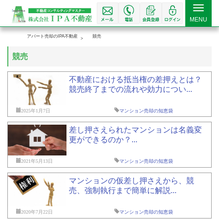
Toggle
MENU
navigat
アパート売却のIPA不動産
競売
競売
不動産における抵当権の差押えとは？
競売終了までの流れや効力につい...
2025年1月7日
マンション売却の知恵袋
差し押さえられたマンションは名義変
更ができるのか？...
2021年5月13日
マンション売却の知恵袋
マンションの仮差し押さえから、競
売、強制執行まで簡単に解説...
2020年7月22日
マンション売却の知恵袋