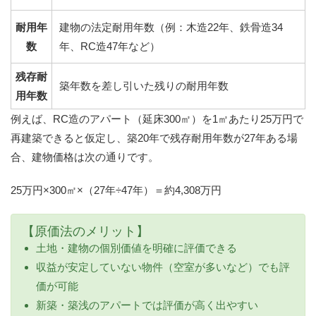
耐用年
建物の法定耐用年数（例：木造22年、鉄骨造34
数
年、RC造47年など）
残存耐
築年数を差し引いた残りの耐用年数
用年数
例えば、RC造のアパート（延床300㎡）を1㎡あたり25万円で
再建築できると仮定し、築20年で残存耐用年数が27年ある場
合、建物価格は次の通りです。
25万円×300㎡×（27年÷47年）＝約4,308万円
【原価法のメリット】
土地・建物の個別価値を明確に評価できる
収益が安定していない物件（空室が多いなど）でも評
価が可能
新築・築浅のアパートでは評価が高く出やすい