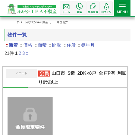
Toggle
MENU
navigat
アパート売却のIPA不動産
中国地方
物件一覧
新着
価格
面積
間取
住所
築年月
21件
1
2
3
»
山口市_S造_2DK×8戸_全戸P有_利回
アパート
り9%以上