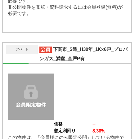
必要です。
非公開物件を閲覧・資料請求するには会員登録(無料)が
必要です。
下関市_S造_H30年_1K×6戸_プロパ
アパート
ンガス_満室_全戸P有
--
価格
8.36%
想定利回り
この物件は、「会員様にのみ限定公開」している物件で