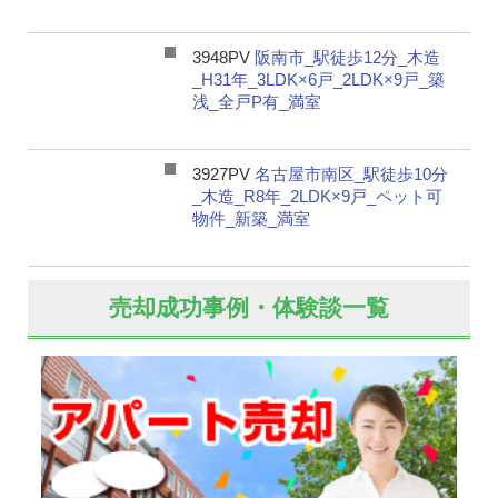
3948PV
阪南市_駅徒歩12分_木造
_H31年_3LDK×6戸_2LDK×9戸_築
浅_全戸P有_満室
3927PV
名古屋市南区_駅徒歩10分
_木造_R8年_2LDK×9戸_ペット可
物件_新築_満室
売却成功事例・体験談一覧