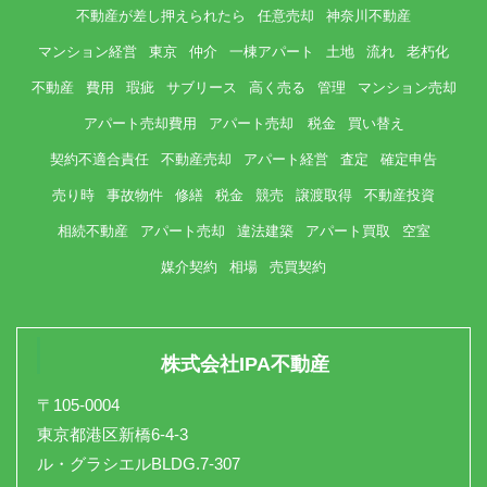
不動産が差し押えられたら
任意売却
神奈川不動産
マンション経営
東京
仲介
一棟アパート
土地
流れ
老朽化
不動産
費用
瑕疵
サブリース
高く売る
管理
マンション売却
アパート売却費用
アパート売却 税金
買い替え
契約不適合責任
不動産売却
アパート経営
査定
確定申告
売り時
事故物件
修繕
税金
競売
譲渡取得
不動産投資
相続不動産
アパート売却
違法建築
アパート買取
空室
媒介契約
相場
売買契約
株式会社IPA不動産
〒105-0004
東京都港区新橋6-4-3
ル・グラシエルBLDG.7-307