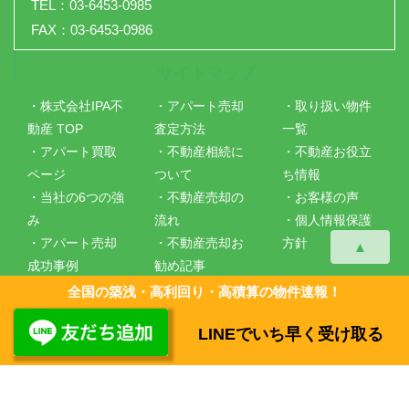
TEL：03-6453-0985
FAX：03-6453-0986
サイトマップ
・株式会社IPA不
・アパート売却
・取り扱い物件
動産 TOP
査定方法
一覧
・アパート買取
・不動産相続に
・不動産お役立
ページ
ついて
ち情報
・当社の6つの強
・不動産売却の
・お客様の声
み
流れ
・個人情報保護
・アパート売却
・不動産売却お
方針
▲
成功事例
勧め記事
・会社概要
・仲介手数料に
全国の築浅・高利回り・高積算の物件速報！
ついて
LINEでいち早く受け取る
Copyright ©
株式会社IPA不動産
All Rights Reserved.