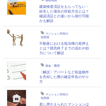
建築検査済証をもらってない・
紛失した場合の対処方法とは？
確認済証との違いから発行可能
かも解説
マンション売却の
知恵袋
不動産における抵当権の差押え
とは？競売終了までの流れや効
力について解説
税金・費用
〔解説〕アパートなど収益物件
を売却した際の確定申告のやり
方
マンション売却の
知恵袋
差し押さえられたマンションは