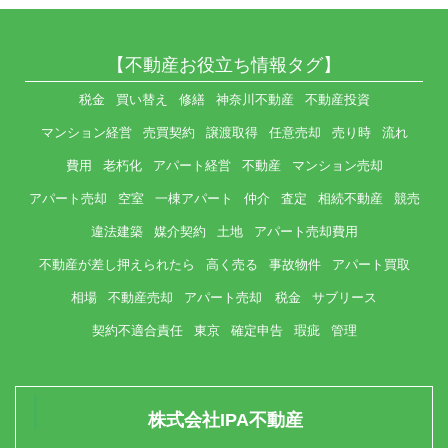
【不動産お役立ち情報タグ】
税金
買い替え
修繕
神奈川不動産
不動産投資
マンション経営
売買契約
譲渡取得
任意売却
売り時
流れ
費用
老朽化
アパート経営
不動産
マンション売却
アパート売却
空室
一棟アパート
仲介
査定
相続不動産
競売
違法建築
媒介契約
土地
アパート売却費用
不動産が差し押えられたら
高く売る
事故物件
アパート買取
相場
不動産売却
アパート売却 税金
サブリース
契約不適合責任
東京
確定申告
瑕疵
管理
株式会社IPA不動産