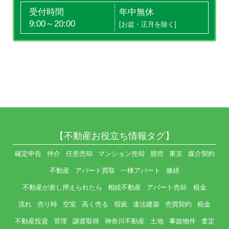
受付時間
年中無休
9:00～20:00
[お盆・正月を除く]
【不動産お役立ち情報タグ】
確定申告
仲介
任意売却
マンション売却
競売
東京
媒介契約
不動産
アパート買取
一棟アパート
修繕
不動産が差し押えられたら
相続不動産
アパート売却 税金
流れ
売り時
空室
高く売る
瑕疵
違法建築
売買契約
税金
不動産投資
管理
譲渡取得
神奈川不動産
土地
事故物件
査定