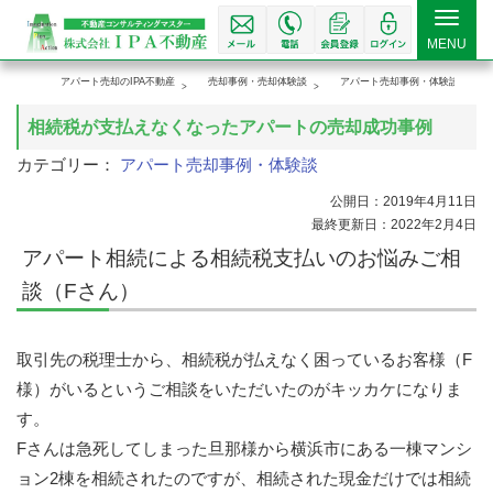
Toggle
MENU
navigat
アパート売却のIPA不動産
売却事例・売却体験談
アパート売却事例・体験談
相続税が支払えなくなったアパートの売却成功事例
カテゴリー：
アパート売却事例・体験談
公開日：2019年4月11日
最終更新日：2022年2月4日
アパート相続による相続税支払いのお悩みご相
談（Fさん）
取引先の税理士から、相続税が払えなく困っているお客様（
F
様）がいるというご相談をいただいたのがキッカケになりま
す。
F
さんは急死してしまった旦那様から横浜市にある一棟マンシ
ョン
2
棟を相続されたのですが、相続された現金だけでは相続