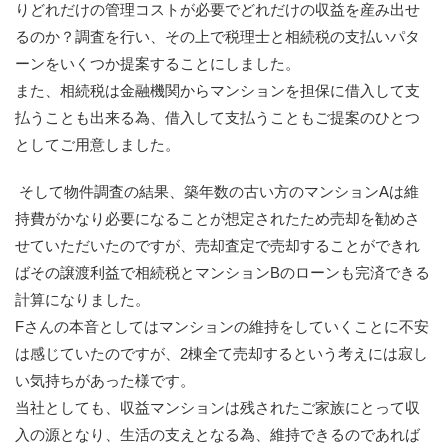
りどれだけの管理コストが必要でどれだけの収益を産み出せ
るのか？調査を行い、その上で税理士と相続税の支払いパタ
ーンをいくつか提案することにしました。
また、相続税は金融機関からマンションを担保に借入して支
払うことも出来る為、借入して支払うこともご提案のひとつ
としてご用意しました。
そして物件調査の結果、築年数の古い方のマンション
A
は維
持費がかなり必要になることが想定されたため売却を勧めさ
せていただいたのですが、売却査定で売却することができれ
ばその譲渡利益で相続税とマンション
B
のローンも完済できる
計算になりました。
F
さんの本音としてはマンションの維持をしていくことに不安
は感じていたのですが、
2
棟全て売却するという考えには寂し
い気持ちがあった様です。
当社としても、収益マンションは残されたご家族にとって収
入の源となり、生活の支えとなる為、維持できるのであれば