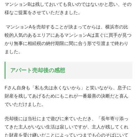
マンション
B
は残しておいても良いのではないかと思い、その
様なご提案をさせていただきました。
マンション
A
を売却することが決まってからは、横浜市の比
較的人気のあるエリアにあるマンション
A
は直ぐに買手が見つ
かり無事に相続税の納付期限に間に合う形で引渡まで終わり
ました。
アパート売却後の感想
F
さん自身も「私も先は永くないから」と笑いながら、息子に
財産を残してあげるためにもこれが一番最善の決断だと喜ん
でいただけました。
売却後には当社にまで遊びに来ていただき、「長年寄り添っ
てきた主人がいない生活は寂しいですが、主人が残してくれ
た財産を受け継いだことによっていつまでも心のそばにいて