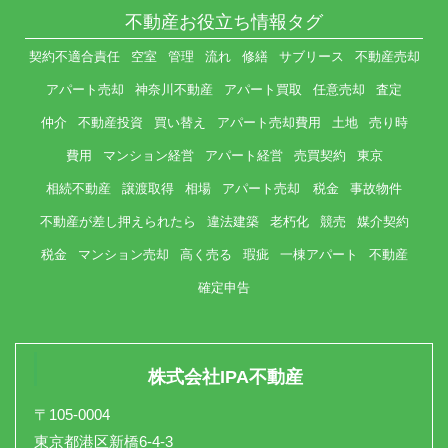
不動産お役立ち情報タグ
契約不適合責任
空室
管理
流れ
修繕
サブリース
不動産売却
アパート売却
神奈川不動産
アパート買取
任意売却
査定
仲介
不動産投資
買い替え
アパート売却費用
土地
売り時
費用
マンション経営
アパート経営
売買契約
東京
相続不動産
譲渡取得
相場
アパート売却 税金
事故物件
不動産が差し押えられたら
違法建築
老朽化
競売
媒介契約
税金
マンション売却
高く売る
瑕疵
一棟アパート
不動産
確定申告
株式会社IPA不動産
〒105-0004
東京都港区新橋6-4-3