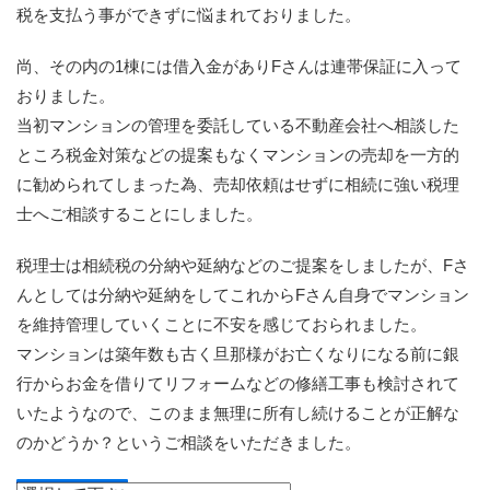
税を支払う事ができずに悩まれておりました。
尚、その内の
1
棟には借入金があり
F
さんは連帯保証に入って
おりました。
当初マンションの管理を委託している不動産会社へ相談した
ところ税金対策などの提案もなくマンションの売却を一方的
に勧められてしまった為、売却依頼はせずに相続に強い税理
士へご相談することにしました。
税理士は相続税の分納や延納などのご提案をしましたが、
F
さ
んとしては分納や延納をしてこれから
F
さん自身でマンション
を維持管理していくことに不安を感じておられました。
マンションは築年数も古く旦那様がお亡くなりになる前に銀
行からお金を借りてリフォームなどの修繕工事も検討されて
いたようなので、このまま無理に所有し続けることが正解な
のかどうか？というご相談をいただきました。