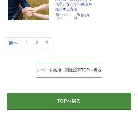
代理となって不動産を
売却する方法
2017年12
基礎知
月4日
識
前へ
1
2
3
アパート売却 関連記事TOPへ戻る
TOPへ戻る