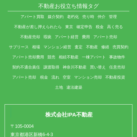
不動産お役立ち情報タグ
アパート買取
媒介契約
老朽化
売り時
仲介
管理
不動産が差し押えられたら
東京
確定申告
税金
高く売る
不動産売却
瑕疵
アパート経営
費用
アパート売却
サブリース
相場
マンション経営
査定
不動産
修繕
売買契約
アパート売却費用
競売
相続不動産
一棟アパート
事故物件
契約不適合責任
譲渡取得
神奈川不動産
買い替え
任意売却
アパート売却 税金
流れ
空室
マンション売却
不動産投資
土地
違法建築
株式会社IPA不動産
〒105-0004
東京都港区新橋6-4-3