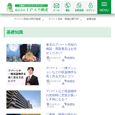
Toggle
MENU
navigat
アパート売却のIPA不動産
アパート売却 関連記事TOP
基礎知識
基礎知識
東京のアパート売却の
相談・買取査定はお任
せください!
2019年9月
基礎知
7日
識
アパート・一棟マンシ
ョンなどの収益物件を
高く売る方法とコツ
2019年5月
基礎知
5日
識
アパートなど収益物件
の売却時に空室が多い
と不利になる？
2018年10
基礎知
月30日
識
ご家族・親族の誰かが