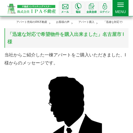
Toggle
MENU
navigat
アパート売却のIPA不動産
お客様の声
アパート購入
「迅速な対応で希望物件
「迅速な対応で希望物件を購入出来ました」名古屋市 I
様
当社からご紹介した一棟アパートをご購入いただきました、I
様からのメッセージです。