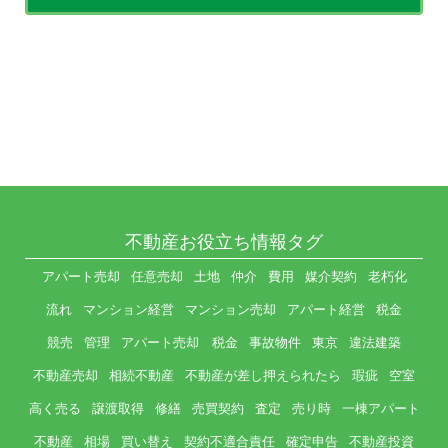
不動産お役立ち情報タグ
アパート売却
任意売却
土地
仲介
費用
媒介契約
老朽化
流れ
マンション経営
マンション売却
アパート経営
税金
競売
管理
アパート売却 税金
事故物件
東京
違法建築
不動産売却
相続不動産
不動産が差し押えられたら
瑕疵
空室
高く売る
譲渡取得
修繕
売買契約
査定
売り時
一棟アパート
不動産
相場
買い替え
契約不適合責任
確定申告
不動産投資