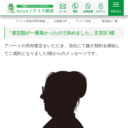
Toggle
MENU
navigat
アパート売却のIPA不動産
お客様の声
アパート売却
「査定額が一番高かった
「査定額が一番高かったので決めました」文京区 I様
アパートの売却査定をいただき、当社にて媒介契約を締結し
てご成約となりましたI様からのメッセージです。