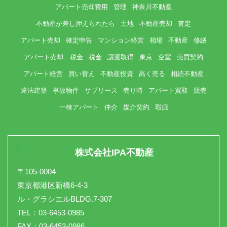
アパート売却費用
管理
神奈川不動産
不動産が差し押えられたら
土地
不動産売却
査定
アパート売却
確定申告
マンション経営
相場
不動産
修繕
アパート売却 税金
税金
譲渡取得
東京
空室
売買契約
アパート経営
買い替え
不動産投資
高く売る
相続不動産
違法建築
事故物件
サブリース
売り時
アパート買取
競売
一棟アパート
仲介
媒介契約
瑕疵
株式会社IPA不動産
〒105-0004
東京都港区新橋6-4-3
ル・グラシエルBLDG.7-307
TEL：03-6453-0985
FAX：03-6453-0986