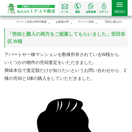
Toggle
MENU
navigat
アパート売却のIPA不動産
お客様の声
アパート売却
「売却と購入の両方をご
「売却と購入の両方をご提案してもらいました」世田谷
区 W様
アパートや一棟マンションを数棟所有されているW様から、
いくつかの物件の売却査定をいただきました。
興味本位で査定額だけが知りたいというお問い合わせから、2
棟の売却と1棟の購入をしていただきました。