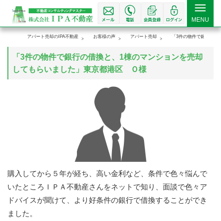
Toggle
MENU
navigat
アパート売却のIPA不動産
お客様の声
アパート売却
「3件の物件で銀行の借
「3件の物件で銀行の借換と、1棟のマンションを売却
してもらいました」東京都港区 Ｏ様
購入してから５年が経ち、高い金利など、条件で色々悩んで
いたところＩＰＡ不動産さんをネットで知り、面談で色々ア
ドバイスが聞けて、より好条件の銀行で借換することができ
ました。