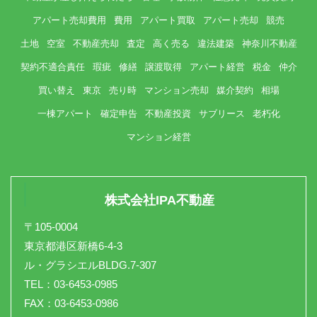
アパート売却費用
費用
アパート買取
アパート売却
競売
土地
空室
不動産売却
査定
高く売る
違法建築
神奈川不動産
契約不適合責任
瑕疵
修繕
譲渡取得
アパート経営
税金
仲介
買い替え
東京
売り時
マンション売却
媒介契約
相場
一棟アパート
確定申告
不動産投資
サブリース
老朽化
マンション経営
株式会社IPA不動産
〒105-0004
東京都港区新橋6-4-3
ル・グラシエルBLDG.7-307
TEL：03-6453-0985
FAX：03-6453-0986