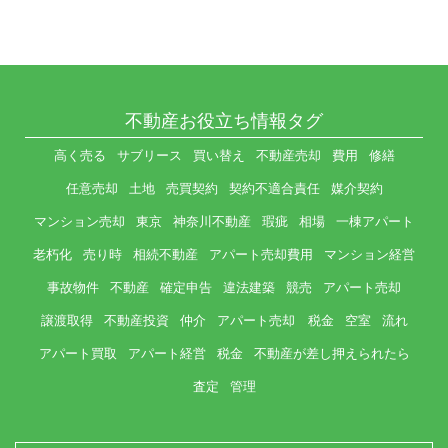
不動産お役立ち情報タグ
高く売る
サブリース
買い替え
不動産売却
費用
修繕
任意売却
土地
売買契約
契約不適合責任
媒介契約
マンション売却
東京
神奈川不動産
瑕疵
相場
一棟アパート
老朽化
売り時
相続不動産
アパート売却費用
マンション経営
事故物件
不動産
確定申告
違法建築
競売
アパート売却
譲渡取得
不動産投資
仲介
アパート売却 税金
空室
流れ
アパート買取
アパート経営
税金
不動産が差し押えられたら
査定
管理