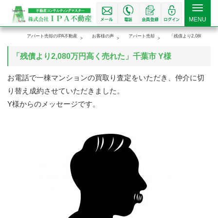
Toggle
MENU
navigat
アパート売却のIPA不動産
お客様の声
アパート売却
「残債より2,080万円
「残債より2,080万円高く売れた」千葉市 Y様
お電話で一棟マンションの買取り査定をいただき、仲介に切
り替え成約させていただきました。
Y様からのメッセージです。