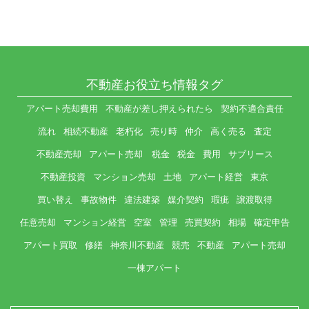
不動産お役立ち情報タグ
アパート売却費用
不動産が差し押えられたら
契約不適合責任
流れ
相続不動産
老朽化
売り時
仲介
高く売る
査定
不動産売却
アパート売却 税金
税金
費用
サブリース
不動産投資
マンション売却
土地
アパート経営
東京
買い替え
事故物件
違法建築
媒介契約
瑕疵
譲渡取得
任意売却
マンション経営
空室
管理
売買契約
相場
確定申告
アパート買取
修繕
神奈川不動産
競売
不動産
アパート売却
一棟アパート