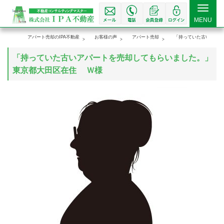
Toggle
MENU
navigat
アパート売却のIPA不動産
お客様の声
アパート売却
「持っていた古いアパー
「持っていた古いアパートを売却してもらいました。」
東京都大田区在住 Ｗ様