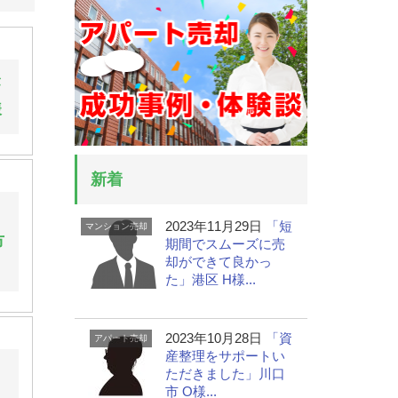
が
様
新着
は
2023年11月29日
「短
マンション売却
市
期間でスムーズに売
却ができて良かっ
た」港区 H様...
2023年10月28日
「資
アパート売却
産整理をサポートい
を
ただきました」川口
市 O様...