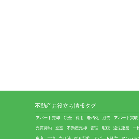
不動産お役立ち情報タグ
アパート売却 税金
費用
老朽化
競売
アパート買取
売買契約
空室
不動産売却
管理
瑕疵
違法建築
一
東京
土地
売り時
媒介契約
アパート経営
マンショ