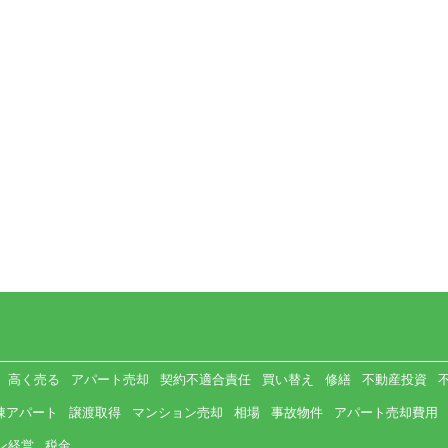
高く売る
アパート売却
契約不適合責任
買い替え
修繕
不動産投資
棟アパート
譲渡取得
マンション売却
相場
事故物件
アパート売却費用
ン経営
税金