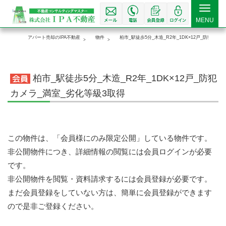
Toggle
MENU
navigat
アパート売却のIPA不動産
物件
柏市_駅徒歩5分_木造_R2年_1DK×12戸_防犯カメ
柏市_駅徒歩5分_木造_R2年_1DK×12戸_防犯
カメラ_満室_劣化等級3取得
この物件は、「会員様にのみ限定公開」している物件です。
非公開物件につき、詳細情報の閲覧には会員ログインが必要
です。
非公開物件を閲覧・資料請求するには会員登録が必要です。
まだ会員登録をしていない方は、簡単に会員登録ができます
ので是非ご登録ください。