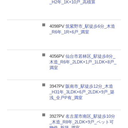
_H2年_1K×10戸_高積算
4098PV
筑紫野市_駅徒歩6分_木造
_R6年_1R×6戸_満室
4056PV
仙台市若林区_駅徒歩8分_
木造_R6年_2LDK×1戸_1LDK×8戸_
満室
3947PV
阪南市_駅徒歩12分_木造
_H31年_3LDK×6戸_2LDK×9戸_築
浅_全戸P有_満室
3927PV
名古屋市南区_駅徒歩10分
_木造_R8年_2LDK×9戸_ペット可
物件_新築_満室