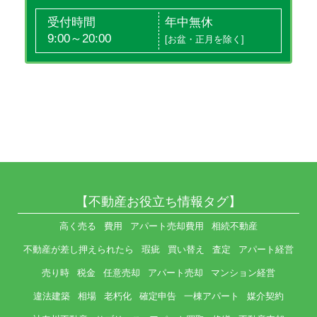
受付時間
年中無休
9:00～20:00
[お盆・正月を除く]
【不動産お役立ち情報タグ】
高く売る
費用
アパート売却費用
相続不動産
不動産が差し押えられたら
瑕疵
買い替え
査定
アパート経営
売り時
税金
任意売却
アパート売却
マンション経営
違法建築
相場
老朽化
確定申告
一棟アパート
媒介契約