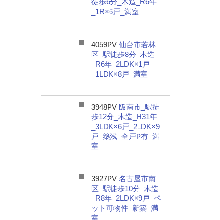
徒歩6分_木造_R6年
_1R×6戸_満室
4059PV
仙台市若林
区_駅徒歩8分_木造
_R6年_2LDK×1戸
_1LDK×8戸_満室
3948PV
阪南市_駅徒
歩12分_木造_H31年
_3LDK×6戸_2LDK×9
戸_築浅_全戸P有_満
室
3927PV
名古屋市南
区_駅徒歩10分_木造
_R8年_2LDK×9戸_ペ
ット可物件_新築_満
室