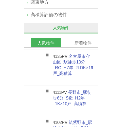
関東地方
高積算評価の物件
人気物件
人気物件
新着物件
4135PV
名古屋市守
山区_駅徒歩13分
_RC_H7年_2LDK×16
戸_高積算
4111PV
長野市_駅徒
歩6分_S造_H2年
_1K×10戸_高積算
4102PV
筑紫野市_駅