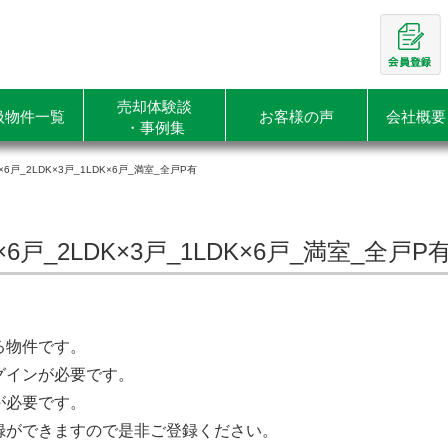
売却体験談
扱物件一覧
お客様の声
会社概要
・事例集
×6戸_2LDK×3戸_1LDK×6戸_満室_全戸P有
×6戸_2LDK×3戸_1LDK×6戸_満室_全戸P
る物件です。
グインが必要です。
が必要です。
録ができますので是非ご登録ください。