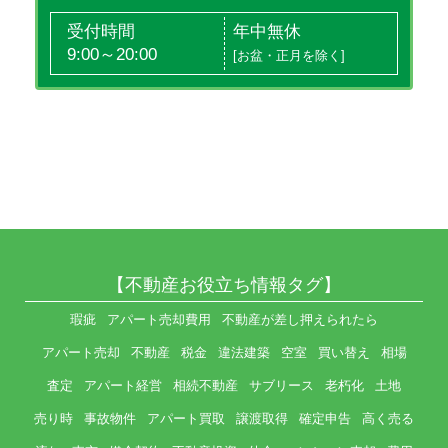
受付時間
年中無休
9:00～20:00
[お盆・正月を除く]
【不動産お役立ち情報タグ】
瑕疵
アパート売却費用
不動産が差し押えられたら
アパート売却
不動産
税金
違法建築
空室
買い替え
相場
査定
アパート経営
相続不動産
サブリース
老朽化
土地
売り時
事故物件
アパート買取
譲渡取得
確定申告
高く売る