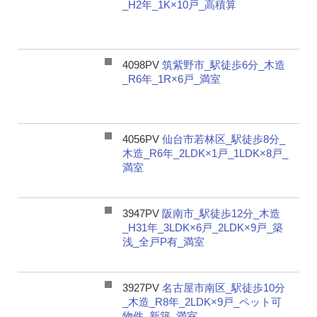
_H2年_1K×10戸_高積算
4098PV
筑紫野市_駅徒歩6分_木造
_R6年_1R×6戸_満室
4056PV
仙台市若林区_駅徒歩8分_
木造_R6年_2LDK×1戸_1LDK×8戸_
満室
3947PV
阪南市_駅徒歩12分_木造
_H31年_3LDK×6戸_2LDK×9戸_築
浅_全戸P有_満室
3927PV
名古屋市南区_駅徒歩10分
_木造_R8年_2LDK×9戸_ペット可
物件_新築_満室