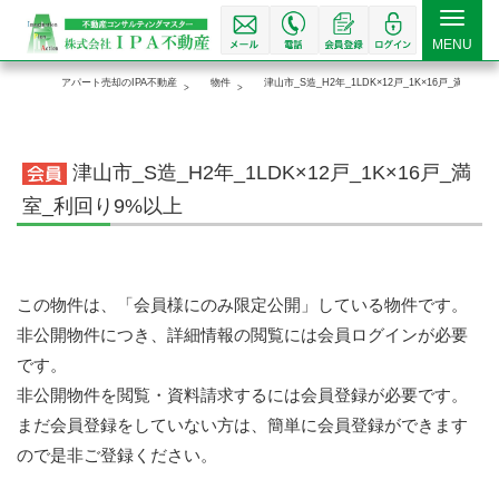
Toggle
MENU
navigat
アパート売却のIPA不動産
物件
津山市_S造_H2年_1LDK×12戸_1K×16戸_満室_利
津山市_S造_H2年_1LDK×12戸_1K×16戸_満
室_利回り9%以上
この物件は、「会員様にのみ限定公開」している物件です。
非公開物件につき、詳細情報の閲覧には会員ログインが必要
です。
非公開物件を閲覧・資料請求するには会員登録が必要です。
まだ会員登録をしていない方は、簡単に会員登録ができます
ので是非ご登録ください。