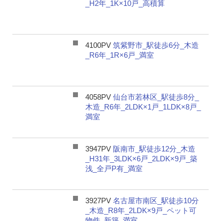
_H2年_1K×10戸_高積算
4100PV
筑紫野市_駅徒歩6分_木造
_R6年_1R×6戸_満室
4058PV
仙台市若林区_駅徒歩8分_
木造_R6年_2LDK×1戸_1LDK×8戸_
満室
3947PV
阪南市_駅徒歩12分_木造
_H31年_3LDK×6戸_2LDK×9戸_築
浅_全戸P有_満室
3927PV
名古屋市南区_駅徒歩10分
_木造_R8年_2LDK×9戸_ペット可
物件_新築_満室