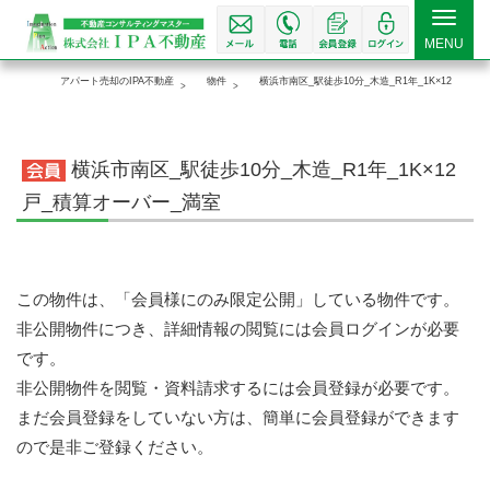
Toggle
MENU
navigat
アパート売却のIPA不動産
物件
横浜市南区_駅徒歩10分_木造_R1年_1K×12戸_積
横浜市南区_駅徒歩10分_木造_R1年_1K×12
戸_積算オーバー_満室
この物件は、「会員様にのみ限定公開」している物件です。
非公開物件につき、詳細情報の閲覧には会員ログインが必要
です。
非公開物件を閲覧・資料請求するには会員登録が必要です。
まだ会員登録をしていない方は、簡単に会員登録ができます
ので是非ご登録ください。