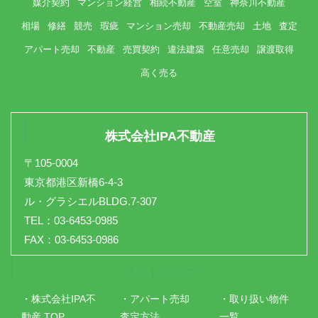
媒介契約
マンション経営
相続不動産
空室
神奈川不動産
相場
修繕
競売
瑕疵
マンション売却
不動産売却
土地
査定
アパート売却
不動産
売買契約
違法建築
任意売却
譲渡取得
高く売る
株式会社IPA不動産
〒105-0004
東京都港区新橋6-4-3
ル・グラシエルBLDG.7-307
TEL：03-6453-0985
FAX：03-6453-0986
サイトマップ
・株式会社IPA不
・アパート売却
・取り扱い物件
動産 TOP
査定方法
一覧