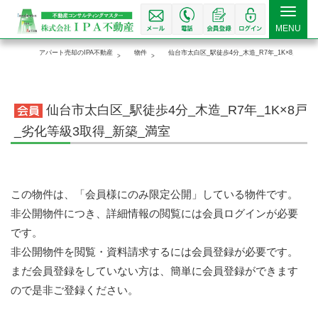
Toggle
MENU
navigat
アパート売却のIPA不動産
物件
仙台市太白区_駅徒歩4分_木造_R7年_1K×8戸_劣
仙台市太白区_駅徒歩4分_木造_R7年_1K×8戸
_劣化等級3取得_新築_満室
この物件は、「会員様にのみ限定公開」している物件です。
非公開物件につき、詳細情報の閲覧には会員ログインが必要
です。
非公開物件を閲覧・資料請求するには会員登録が必要です。
まだ会員登録をしていない方は、簡単に会員登録ができます
ので是非ご登録ください。