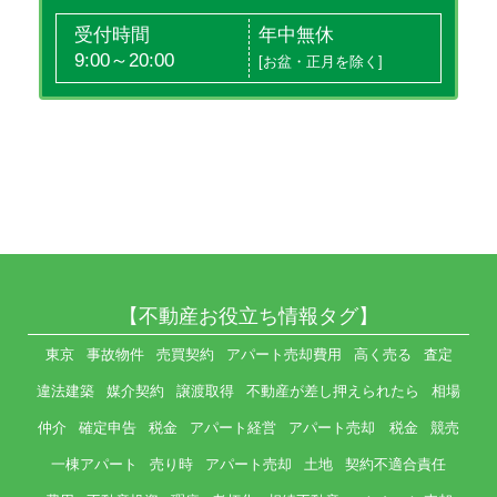
受付時間
年中無休
9:00～20:00
[お盆・正月を除く]
【不動産お役立ち情報タグ】
東京
事故物件
売買契約
アパート売却費用
高く売る
査定
違法建築
媒介契約
譲渡取得
不動産が差し押えられたら
相場
仲介
確定申告
税金
アパート経営
アパート売却 税金
競売
一棟アパート
売り時
アパート売却
土地
契約不適合責任