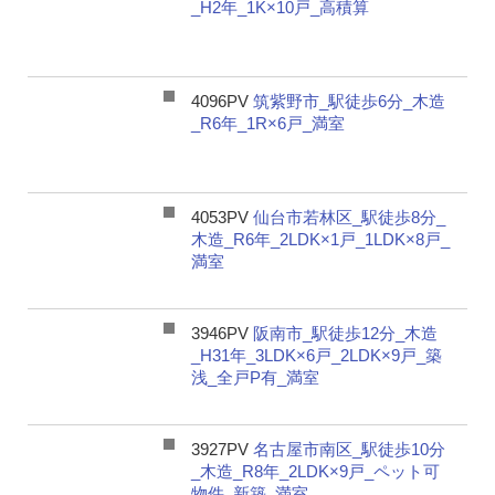
_H2年_1K×10戸_高積算
4096PV
筑紫野市_駅徒歩6分_木造
_R6年_1R×6戸_満室
4053PV
仙台市若林区_駅徒歩8分_
木造_R6年_2LDK×1戸_1LDK×8戸_
満室
3946PV
阪南市_駅徒歩12分_木造
_H31年_3LDK×6戸_2LDK×9戸_築
浅_全戸P有_満室
3927PV
名古屋市南区_駅徒歩10分
_木造_R8年_2LDK×9戸_ペット可
物件_新築_満室