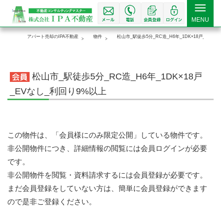
Toggle
MENU
navigat
アパート売却のIPA不動産
物件
松山市_駅徒歩5分_RC造_H6年_1DK×18戸_EVな
松山市_駅徒歩5分_RC造_H6年_1DK×18戸
_EVなし_利回り9%以上
この物件は、「会員様にのみ限定公開」している物件です。
非公開物件につき、詳細情報の閲覧には会員ログインが必要
です。
非公開物件を閲覧・資料請求するには会員登録が必要です。
まだ会員登録をしていない方は、簡単に会員登録ができます
ので是非ご登録ください。