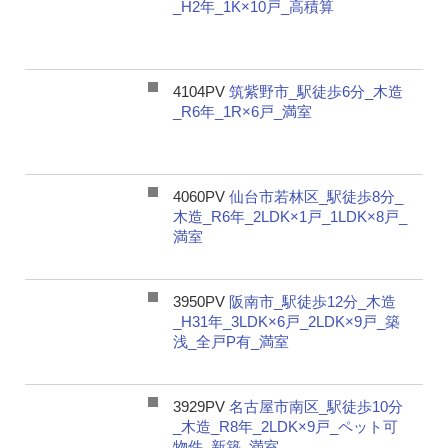
_H2年_1K×10戸_高積算
4104PV
筑紫野市_駅徒歩6分_木造
_R6年_1R×6戸_満室
4060PV
仙台市若林区_駅徒歩8分_
木造_R6年_2LDK×1戸_1LDK×8戸_
満室
3950PV
阪南市_駅徒歩12分_木造
_H31年_3LDK×6戸_2LDK×9戸_築
浅_全戸P有_満室
3929PV
名古屋市南区_駅徒歩10分
_木造_R8年_2LDK×9戸_ペット可
物件_新築_満室