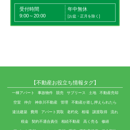
受付時間
年中無休
9:00～20:00
[お盆・正月を除く]
【不動産お役立ち情報タグ】
一棟アパート
事故物件
競売
サブリース
土地
不動産売却
空室
仲介
神奈川不動産
管理
不動産が差し押えられたら
違法建築
費用
アパート買取
老朽化
相場
譲渡取得
流れ
税金
契約不適合責任
相続不動産
高く売る
修繕