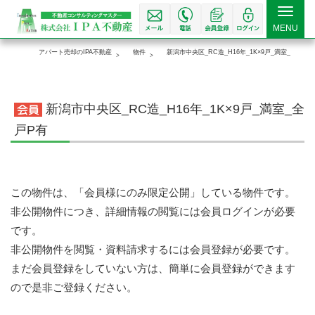
Toggle
MENU
navigat
アパート売却のIPA不動産
物件
新潟市中央区_RC造_H16年_1K×9戸_満室_全戸P有
新潟市中央区_RC造_H16年_1K×9戸_満室_全
戸P有
この物件は、「会員様にのみ限定公開」している物件です。
非公開物件につき、詳細情報の閲覧には会員ログインが必要
です。
非公開物件を閲覧・資料請求するには会員登録が必要です。
まだ会員登録をしていない方は、簡単に会員登録ができます
ので是非ご登録ください。