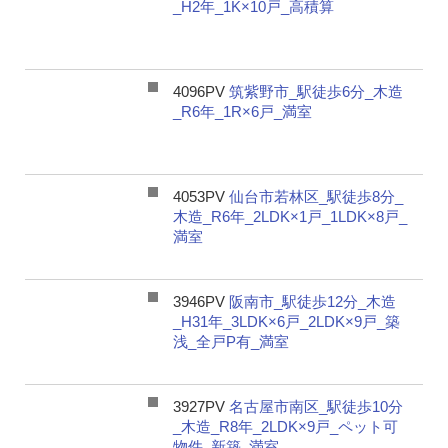
_H2年_1K×10戸_高積算
4096PV
筑紫野市_駅徒歩6分_木造
_R6年_1R×6戸_満室
4053PV
仙台市若林区_駅徒歩8分_
木造_R6年_2LDK×1戸_1LDK×8戸_
満室
3946PV
阪南市_駅徒歩12分_木造
_H31年_3LDK×6戸_2LDK×9戸_築
浅_全戸P有_満室
3927PV
名古屋市南区_駅徒歩10分
_木造_R8年_2LDK×9戸_ペット可
物件_新築_満室