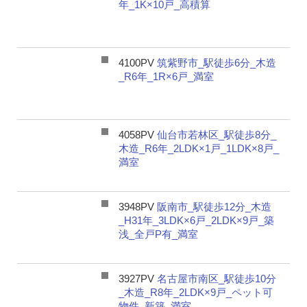
年_1K×10戸_高積算
4100PV
筑紫野市_駅徒歩6分_木造
_R6年_1R×6戸_満室
4058PV
仙台市若林区_駅徒歩8分_
木造_R6年_2LDK×1戸_1LDK×8戸_
満室
3948PV
阪南市_駅徒歩12分_木造
_H31年_3LDK×6戸_2LDK×9戸_築
浅_全戸P有_満室
3927PV
名古屋市南区_駅徒歩10分
_木造_R8年_2LDK×9戸_ペット可
物件_新築_満室