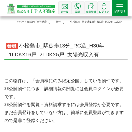
Toggle
MENU
navigat
アパート売却のIPA不動産
物件
小松島市_駅徒歩13分_RC造_H30年_1LDK×16戸_
小松島市_駅徒歩13分_RC造_H30年
_1LDK×16戸_2LDK×5戸_太陽光収入有
この物件は、「会員様にのみ限定公開」している物件です。
非公開物件につき、詳細情報の閲覧には会員ログインが必要
です。
非公開物件を閲覧・資料請求するには会員登録が必要です。
まだ会員登録をしていない方は、簡単に会員登録ができます
ので是非ご登録ください。