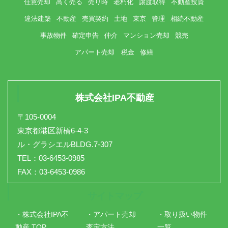
任意売却
高く売る
売り時
老朽化
譲渡取得
不動産投資
違法建築
不動産
売買契約
土地
東京
管理
相続不動産
事故物件
確定申告
仲介
マンション売却
競売
アパート売却 税金
修繕
株式会社IPA不動産
〒105-0004
東京都港区新橋6-4-3
ル・グラシエルBLDG.7-307
TEL：03-6453-0985
FAX：03-6453-0986
サイトマップ
・株式会社IPA不
・アパート売却
・取り扱い物件
動産 TOP
査定方法
一覧