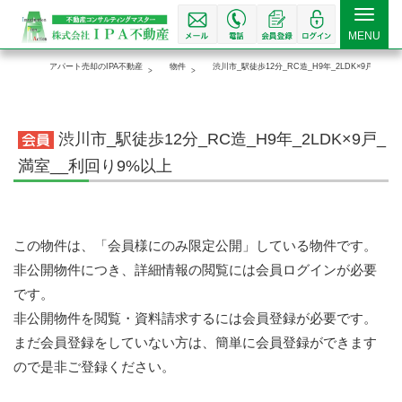
Toggle
MENU
navigat
アパート売却のIPA不動産
物件
渋川市_駅徒歩12分_RC造_H9年_2LDK×9戸_満室
渋川市_駅徒歩12分_RC造_H9年_2LDK×9戸_
満室__利回り9%以上
この物件は、「会員様にのみ限定公開」している物件です。
非公開物件につき、詳細情報の閲覧には会員ログインが必要
です。
非公開物件を閲覧・資料請求するには会員登録が必要です。
まだ会員登録をしていない方は、簡単に会員登録ができます
ので是非ご登録ください。