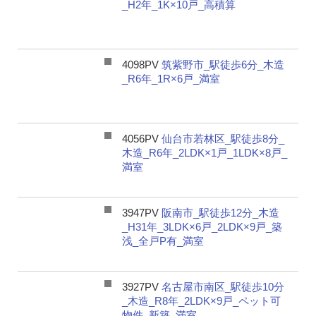
_H2年_1K×10戸_高積算
4098PV
筑紫野市_駅徒歩6分_木造
_R6年_1R×6戸_満室
4056PV
仙台市若林区_駅徒歩8分_
木造_R6年_2LDK×1戸_1LDK×8戸_
満室
3947PV
阪南市_駅徒歩12分_木造
_H31年_3LDK×6戸_2LDK×9戸_築
浅_全戸P有_満室
3927PV
名古屋市南区_駅徒歩10分
_木造_R8年_2LDK×9戸_ペット可
物件_新築_満室