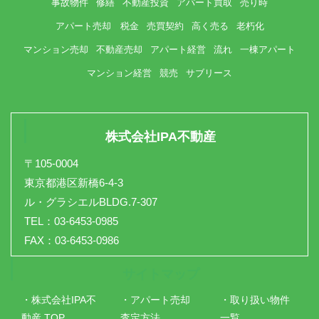
事故物件
修繕
不動産投資
アパート買取
売り時
アパート売却 税金
売買契約
高く売る
老朽化
マンション売却
不動産売却
アパート経営
流れ
一棟アパート
マンション経営
競売
サブリース
株式会社IPA不動産
〒105-0004
東京都港区新橋6-4-3
ル・グラシエルBLDG.7-307
TEL：03-6453-0985
FAX：03-6453-0986
サイトマップ
・株式会社IPA不
・アパート売却
・取り扱い物件
動産 TOP
査定方法
一覧