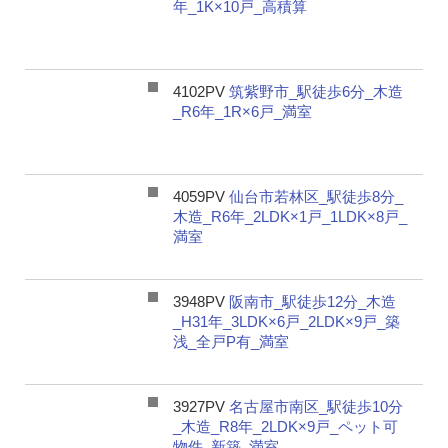
年_1K×10戸_高積算
4102PV
筑紫野市_駅徒歩6分_木造
_R6年_1R×6戸_満室
4059PV
仙台市若林区_駅徒歩8分_
木造_R6年_2LDK×1戸_1LDK×8戸_
満室
3948PV
阪南市_駅徒歩12分_木造
_H31年_3LDK×6戸_2LDK×9戸_築
浅_全戸P有_満室
3927PV
名古屋市南区_駅徒歩10分
_木造_R8年_2LDK×9戸_ペット可
物件_新築_満室