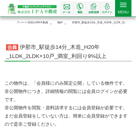
Toggle
MENU
navigat
アパート売却のIPA不動産
物件
伊那市_駅徒歩14分_木造_H20年_1LDK_2LDK×1
伊那市_駅徒歩14分_木造_H20年
_1LDK_2LDK×10戸_満室_利回り9%以上
この物件は、「会員様にのみ限定公開」している物件です。
非公開物件につき、詳細情報の閲覧には会員ログインが必要
です。
非公開物件を閲覧・資料請求するには会員登録が必要です。
まだ会員登録をしていない方は、簡単に会員登録ができます
ので是非ご登録ください。