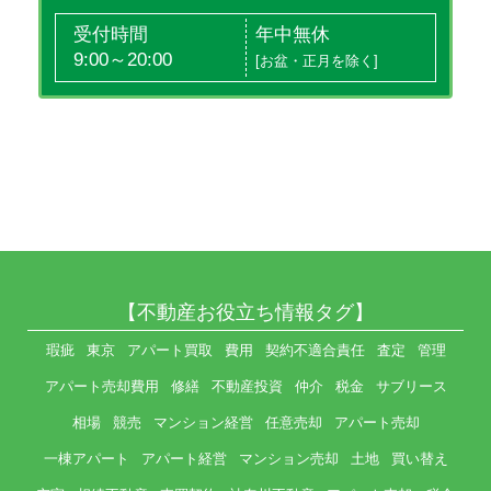
受付時間
年中無休
9:00～20:00
[お盆・正月を除く]
【不動産お役立ち情報タグ】
瑕疵
東京
アパート買取
費用
契約不適合責任
査定
管理
アパート売却費用
修繕
不動産投資
仲介
税金
サブリース
相場
競売
マンション経営
任意売却
アパート売却
一棟アパート
アパート経営
マンション売却
土地
買い替え