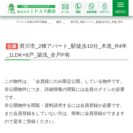
Toggle
MENU
navigat
アパート売却のIPA不動産
物件
滑川市_2棟アパート_駅徒歩10分_木造_R4年_1LDK
滑川市_2棟アパート_駅徒歩10分_木造_R4年
_1LDK×8戸_築浅_全戸P有
この物件は、「会員様にのみ限定公開」している物件です。
非公開物件につき、詳細情報の閲覧には会員ログインが必要
です。
非公開物件を閲覧・資料請求するには会員登録が必要です。
まだ会員登録をしていない方は、簡単に会員登録ができます
ので是非ご登録ください。