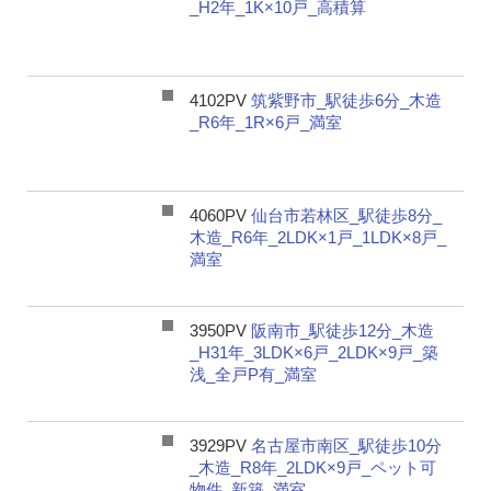
_H2年_1K×10戸_高積算
4102PV
筑紫野市_駅徒歩6分_木造
_R6年_1R×6戸_満室
4060PV
仙台市若林区_駅徒歩8分_
木造_R6年_2LDK×1戸_1LDK×8戸_
満室
3950PV
阪南市_駅徒歩12分_木造
_H31年_3LDK×6戸_2LDK×9戸_築
浅_全戸P有_満室
3929PV
名古屋市南区_駅徒歩10分
_木造_R8年_2LDK×9戸_ペット可
物件_新築_満室