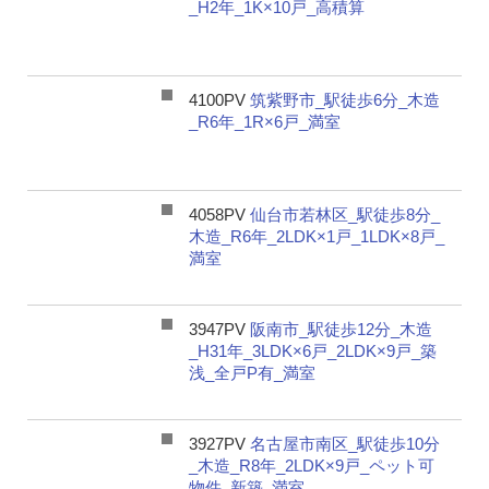
_H2年_1K×10戸_高積算
4100PV
筑紫野市_駅徒歩6分_木造
_R6年_1R×6戸_満室
4058PV
仙台市若林区_駅徒歩8分_
木造_R6年_2LDK×1戸_1LDK×8戸_
満室
3947PV
阪南市_駅徒歩12分_木造
_H31年_3LDK×6戸_2LDK×9戸_築
浅_全戸P有_満室
3927PV
名古屋市南区_駅徒歩10分
_木造_R8年_2LDK×9戸_ペット可
物件_新築_満室