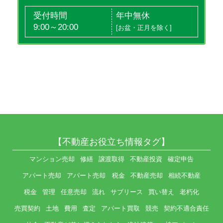
受付時間
年中無休
9:00～20:00
[お盆・正月を除く]
【不動産お役立ち情報タグ】
マンション売却
修繕
譲渡取得
不動産投資
確定申告
アパート売却
アパート売却 税金
不動産売却
相続不動産
税金
管理
任意売却
流れ
サブリース
買い替え
老朽化
売買契約
土地
費用
査定
アパート買取
競売
契約不適合責任