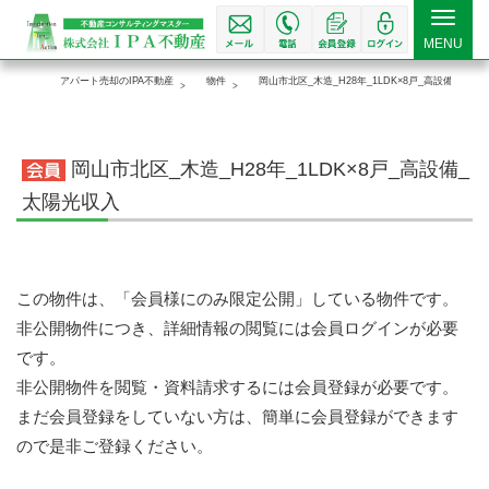
Toggle
MENU
navigat
アパート売却のIPA不動産
物件
岡山市北区_木造_H28年_1LDK×8戸_高設備_太陽
岡山市北区_木造_H28年_1LDK×8戸_高設備_
太陽光収入
この物件は、「会員様にのみ限定公開」している物件です。
非公開物件につき、詳細情報の閲覧には会員ログインが必要
です。
非公開物件を閲覧・資料請求するには会員登録が必要です。
まだ会員登録をしていない方は、簡単に会員登録ができます
ので是非ご登録ください。