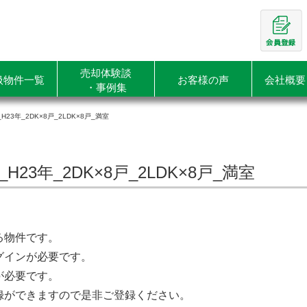
売却体験談
扱物件一覧
お客様の声
会社概要
・事例集
23年_2DK×8戸_2LDK×8戸_満室
23年_2DK×8戸_2LDK×8戸_満室
る物件です。
グインが必要です。
が必要です。
録ができますので是非ご登録ください。