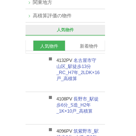
関東地方
高積算評価の物件
人気物件
人気物件
新着物件
4132PV
名古屋市守
山区_駅徒歩13分
_RC_H7年_2LDK×16
戸_高積算
4108PV
長野市_駅徒
歩6分_S造_H2年
_1K×10戸_高積算
4096PV
筑紫野市_駅