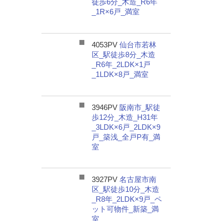
徒歩6分_木造_R6年
_1R×6戸_満室
4053PV
仙台市若林
区_駅徒歩8分_木造
_R6年_2LDK×1戸
_1LDK×8戸_満室
3946PV
阪南市_駅徒
歩12分_木造_H31年
_3LDK×6戸_2LDK×9
戸_築浅_全戸P有_満
室
3927PV
名古屋市南
区_駅徒歩10分_木造
_R8年_2LDK×9戸_ペ
ット可物件_新築_満
室