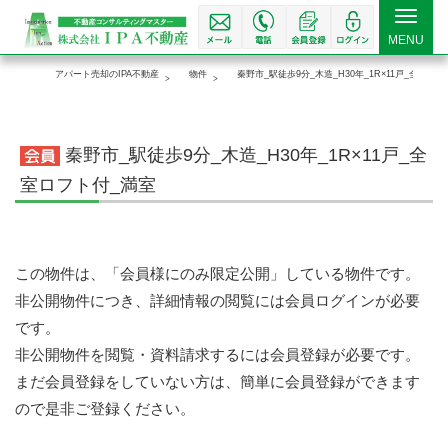
Toggle
MENU
navigat
アパート売却のIPA不動産
物件
秦野市_駅徒歩9分_木造_H30年_1R×11戸_全室ロ
秦野市_駅徒歩9分_木造_H30年_1R×11戸_全
室ロフト付_満室
この物件は、「会員様にのみ限定公開」している物件です。
非公開物件につき、詳細情報の閲覧には会員ログインが必要
です。
非公開物件を閲覧・資料請求するには会員登録が必要です。
まだ会員登録をしていない方は、簡単に会員登録ができます
ので是非ご登録ください。