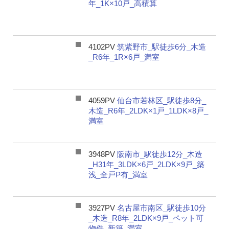
年_1K×10戸_高積算
4102PV
筑紫野市_駅徒歩6分_木造
_R6年_1R×6戸_満室
4059PV
仙台市若林区_駅徒歩8分_
木造_R6年_2LDK×1戸_1LDK×8戸_
満室
3948PV
阪南市_駅徒歩12分_木造
_H31年_3LDK×6戸_2LDK×9戸_築
浅_全戸P有_満室
3927PV
名古屋市南区_駅徒歩10分
_木造_R8年_2LDK×9戸_ペット可
物件_新築_満室