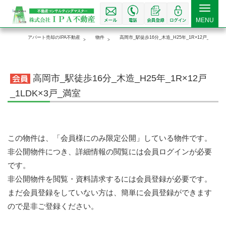
Toggle
MENU
navigat
アパート売却のIPA不動産
物件
高岡市_駅徒歩16分_木造_H25年_1R×12戸_1LDK×
高岡市_駅徒歩16分_木造_H25年_1R×12戸
_1LDK×3戸_満室
この物件は、「会員様にのみ限定公開」している物件です。
非公開物件につき、詳細情報の閲覧には会員ログインが必要
です。
非公開物件を閲覧・資料請求するには会員登録が必要です。
まだ会員登録をしていない方は、簡単に会員登録ができます
ので是非ご登録ください。