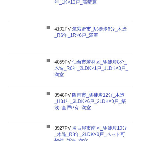
年_1K×10戸_高積算
4102PV
筑紫野市_駅徒歩6分_木造
_R6年_1R×6戸_満室
4059PV
仙台市若林区_駅徒歩8分_
木造_R6年_2LDK×1戸_1LDK×8戸_
満室
3948PV
阪南市_駅徒歩12分_木造
_H31年_3LDK×6戸_2LDK×9戸_築
浅_全戸P有_満室
3927PV
名古屋市南区_駅徒歩10分
_木造_R8年_2LDK×9戸_ペット可
物件_新築_満室