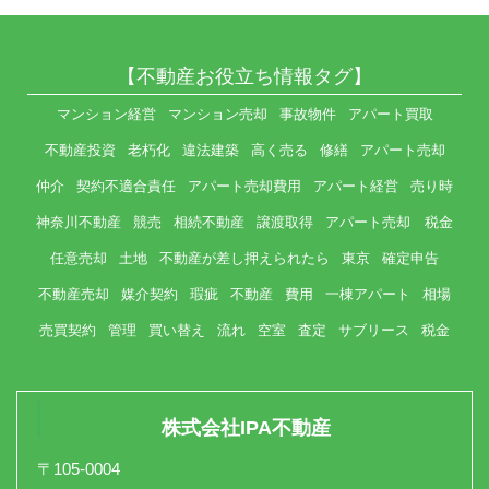
【不動産お役立ち情報タグ】
マンション経営
マンション売却
事故物件
アパート買取
不動産投資
老朽化
違法建築
高く売る
修繕
アパート売却
仲介
契約不適合責任
アパート売却費用
アパート経営
売り時
神奈川不動産
競売
相続不動産
譲渡取得
アパート売却 税金
任意売却
土地
不動産が差し押えられたら
東京
確定申告
不動産売却
媒介契約
瑕疵
不動産
費用
一棟アパート
相場
売買契約
管理
買い替え
流れ
空室
査定
サブリース
税金
株式会社IPA不動産
〒105-0004