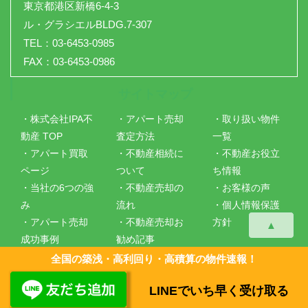
東京都港区新橋6-4-3
ル・グラシエルBLDG.7-307
TEL：03-6453-0985
FAX：03-6453-0986
サイトマップ
・株式会社IPA不
・アパート売却
・取り扱い物件
動産 TOP
査定方法
一覧
・アパート買取
・不動産相続に
・不動産お役立
ページ
ついて
ち情報
・当社の6つの強
・不動産売却の
・お客様の声
み
流れ
・個人情報保護
・アパート売却
・不動産売却お
方針
▲
成功事例
勧め記事
・会社概要
・仲介手数料に
全国の築浅・高利回り・高積算の物件速報！
ついて
LINEでいち早く受け取る
Copyright ©
株式会社IPA不動産
All Rights Reserved.