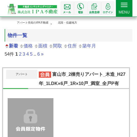
Toggle
MENU
navigat
アパート売却のIPA不動産
北陸・信越地方
物件一覧
新着
価格
面積
間取
住所
築年月
54件
1
2
3
4
5
..
6
»
富山市_2棟売りアパート_木造_H27
アパート
年_1LDK×6戸_1R×10戸_満室_全戸P有