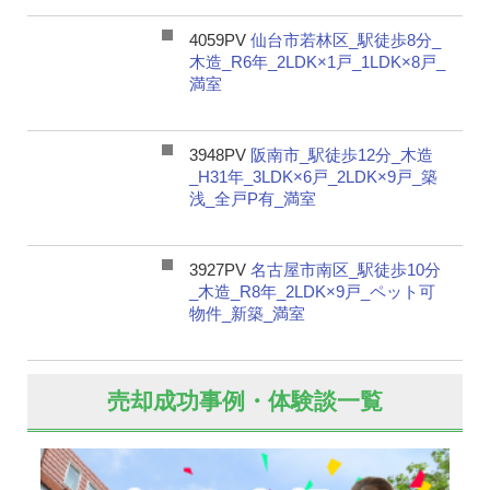
4059PV
仙台市若林区_駅徒歩8分_
木造_R6年_2LDK×1戸_1LDK×8戸_
満室
3948PV
阪南市_駅徒歩12分_木造
_H31年_3LDK×6戸_2LDK×9戸_築
浅_全戸P有_満室
3927PV
名古屋市南区_駅徒歩10分
_木造_R8年_2LDK×9戸_ペット可
物件_新築_満室
売却成功事例・体験談一覧