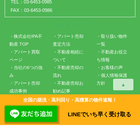
TEL：03-6453-0985
FAX：03-6453-0986
サイトマップ
・株式会社IPA不
・アパート売却
・取り扱い物件
動産 TOP
査定方法
一覧
・アパート買取
・不動産相続に
・不動産お役立
ページ
ついて
ち情報
・当社の6つの強
・不動産売却の
・お客様の声
み
流れ
・個人情報保護
・アパート売却
・不動産売却お
方針
▲
成功事例
勧め記事
・会社概要
・仲介手数料に
全国の築浅・高利回り・高積算の物件速報！
ついて
LINEでいち早く受け取る
Copyright ©
株式会社IPA不動産
All Rights Reserved.