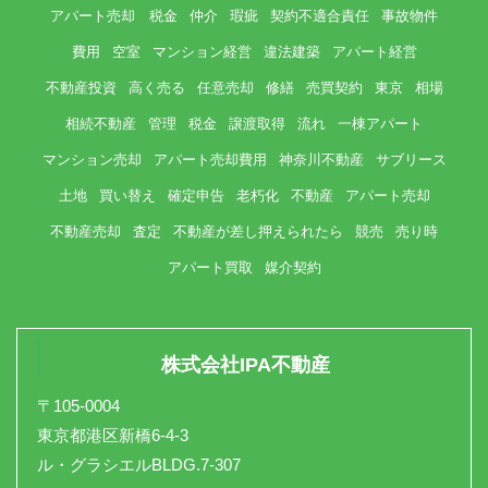
アパート売却 税金
仲介
瑕疵
契約不適合責任
事故物件
費用
空室
マンション経営
違法建築
アパート経営
不動産投資
高く売る
任意売却
修繕
売買契約
東京
相場
相続不動産
管理
税金
譲渡取得
流れ
一棟アパート
マンション売却
アパート売却費用
神奈川不動産
サブリース
土地
買い替え
確定申告
老朽化
不動産
アパート売却
不動産売却
査定
不動産が差し押えられたら
競売
売り時
アパート買取
媒介契約
株式会社IPA不動産
〒105-0004
東京都港区新橋6-4-3
ル・グラシエルBLDG.7-307