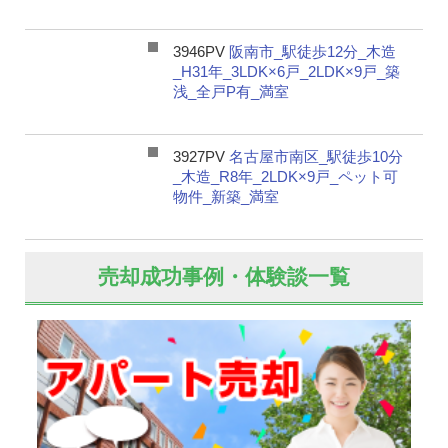
3946PV
阪南市_駅徒歩12分_木造
_H31年_3LDK×6戸_2LDK×9戸_築
浅_全戸P有_満室
3927PV
名古屋市南区_駅徒歩10分
_木造_R8年_2LDK×9戸_ペット可
物件_新築_満室
売却成功事例・体験談一覧