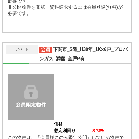
必要です。
非公開物件を閲覧・資料請求するには会員登録(無料)が
必要です。
下関市_S造_H30年_1K×6戸_プロパ
アパート
ンガス_満室_全戸P有
--
価格
8.36%
想定利回り
この物件は、「会員様にのみ限定公開」している物件で