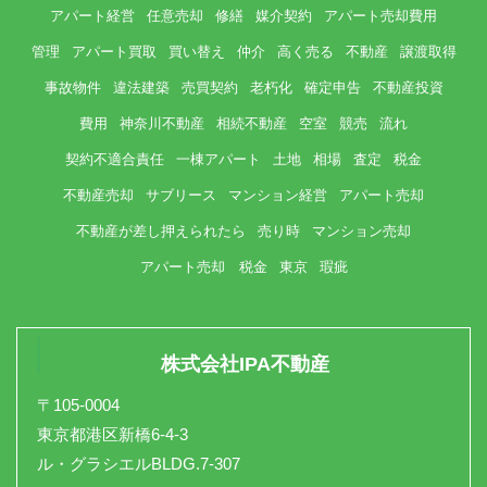
アパート経営
任意売却
修繕
媒介契約
アパート売却費用
管理
アパート買取
買い替え
仲介
高く売る
不動産
譲渡取得
事故物件
違法建築
売買契約
老朽化
確定申告
不動産投資
費用
神奈川不動産
相続不動産
空室
競売
流れ
契約不適合責任
一棟アパート
土地
相場
査定
税金
不動産売却
サブリース
マンション経営
アパート売却
不動産が差し押えられたら
売り時
マンション売却
アパート売却 税金
東京
瑕疵
株式会社IPA不動産
〒105-0004
東京都港区新橋6-4-3
ル・グラシエルBLDG.7-307