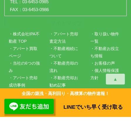
TEL：03-6453-0985
FAX：03-6453-0986
サイトマップ
・株式会社IPA不
・アパート売却
・取り扱い物件
動産 TOP
査定方法
一覧
・アパート買取
・不動産相続に
・不動産お役立
ページ
ついて
ち情報
・当社の6つの強
・不動産売却の
・お客様の声
み
流れ
・個人情報保護
・アパート売却
・不動産売却お
方針
▲
成功事例
勧め記事
・会社概要
・仲介手数料に
全国の築浅・高利回り・高積算の物件速報！
ついて
LINEでいち早く受け取る
Copyright ©
株式会社IPA不動産
All Rights Reserved.