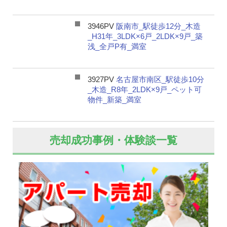
3946PV
阪南市_駅徒歩12分_木造
_H31年_3LDK×6戸_2LDK×9戸_築
浅_全戸P有_満室
3927PV
名古屋市南区_駅徒歩10分
_木造_R8年_2LDK×9戸_ペット可
物件_新築_満室
売却成功事例・体験談一覧