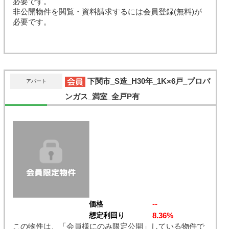
必要です。
非公開物件を閲覧・資料請求するには会員登録(無料)が
必要です。
下関市_S造_H30年_1K×6戸_プロパ
アパート
ンガス_満室_全戸P有
--
価格
8.36%
想定利回り
この物件は、「会員様にのみ限定公開」している物件で