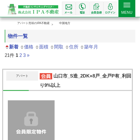
Toggle
MENU
navigat
アパート売却のIPA不動産
中国地方
物件一覧
新着
価格
面積
間取
住所
築年月
21件
1
2
3
»
山口市_S造_2DK×8戸_全戸P有_利回
アパート
り9%以上