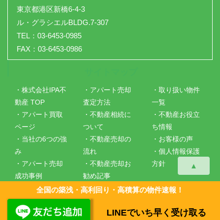
東京都港区新橋6-4-3
ル・グラシエルBLDG.7-307
TEL：03-6453-0985
FAX：03-6453-0986
サイトマップ
・株式会社IPA不
・アパート売却
・取り扱い物件
動産 TOP
査定方法
一覧
・アパート買取
・不動産相続に
・不動産お役立
ページ
ついて
ち情報
・当社の6つの強
・不動産売却の
・お客様の声
み
流れ
・個人情報保護
・アパート売却
・不動産売却お
方針
▲
成功事例
勧め記事
・会社概要
・仲介手数料に
全国の築浅・高利回り・高積算の物件速報！
ついて
LINEでいち早く受け取る
Copyright ©
株式会社IPA不動産
All Rights Reserved.