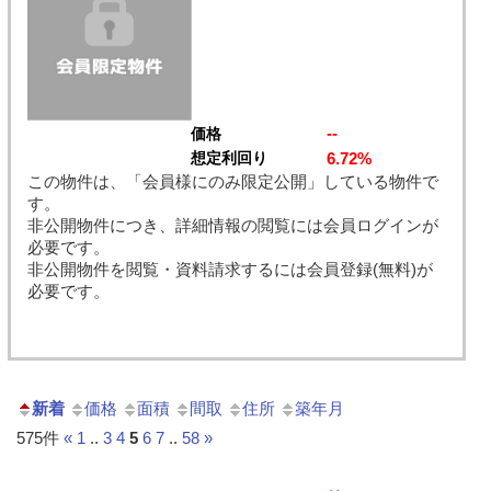
--
価格
6.72%
想定利回り
この物件は、「会員様にのみ限定公開」している物件で
す。
非公開物件につき、詳細情報の閲覧には会員ログインが
必要です。
非公開物件を閲覧・資料請求するには会員登録(無料)が
必要です。
新着
価格
面積
間取
住所
築年月
575件
«
1
..
3
4
5
6
7
..
58
»