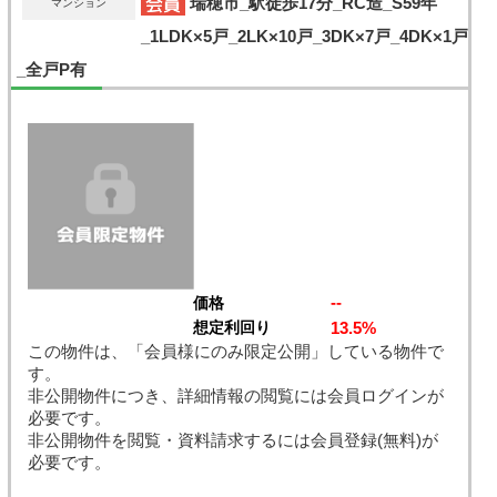
瑞穂市_駅徒歩17分_RC造_S59年
マンション
_1LDK×5戸_2LK×10戸_3DK×7戸_4DK×1戸
_全戸P有
--
価格
13.5%
想定利回り
この物件は、「会員様にのみ限定公開」している物件で
す。
非公開物件につき、詳細情報の閲覧には会員ログインが
必要です。
非公開物件を閲覧・資料請求するには会員登録(無料)が
必要です。