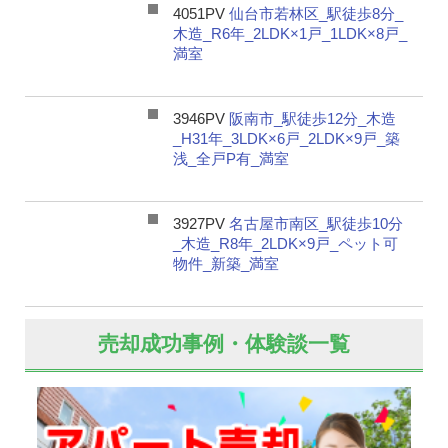
4051PV
仙台市若林区_駅徒歩8分_
木造_R6年_2LDK×1戸_1LDK×8戸_
満室
3946PV
阪南市_駅徒歩12分_木造
_H31年_3LDK×6戸_2LDK×9戸_築
浅_全戸P有_満室
3927PV
名古屋市南区_駅徒歩10分
_木造_R8年_2LDK×9戸_ペット可
物件_新築_満室
売却成功事例・体験談一覧