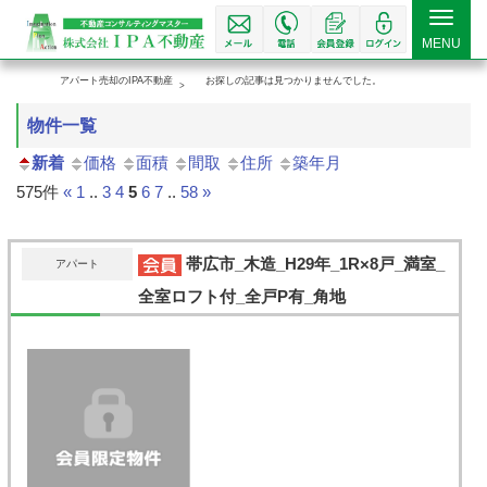
Toggle
MENU
navigat
アパート売却のIPA不動産
お探しの記事は見つかりませんでした。
物件一覧
新着
価格
面積
間取
住所
築年月
575件
«
1
..
3
4
5
6
7
..
58
»
帯広市_木造_H29年_1R×8戸_満室_
アパート
全室ロフト付_全戸P有_角地