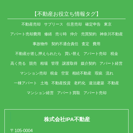
【不動産お役立ち情報タグ】
不動産売却
サブリース
任意売却
確定申告
東京
アパート売却費用
修繕
売り時
仲介
売買契約
神奈川不動産
事故物件
契約不適合責任
査定
費用
不動産が差し押えられたら
買い替え
アパート売却 税金
高く売る
競売
相場
管理
譲渡取得
媒介契約
アパート経営
マンション売却
税金
空室
相続不動産
瑕疵
流れ
一棟アパート
土地
不動産投資
老朽化
違法建築
不動産
マンション経営
アパート買取
アパート売却
株式会社IPA不動産
〒105-0004